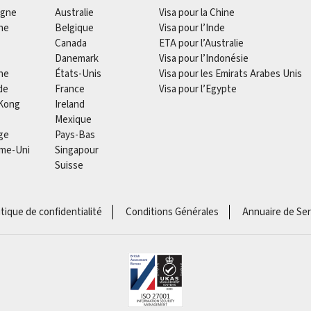
agne
Australie
Visa pour la Chine
he
Belgique
Visa pour l’Inde
Canada
ETA pour l’Australie
Danemark
Visa pour l’Indonésie
ne
États-Unis
Visa pour les Emirats Arabes Unis
de
France
Visa pour l’Egypte
Kong
Ireland
Mexique
ge
Pays-Bas
me-Uni
Singapour
Suisse
itique de confidentialité
Conditions Générales
Annuaire de Ser