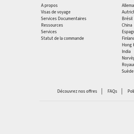
A propos
Allem
Visas de voyage
Autric
Services Documentaires
Brésil
Ressources
China
Services
Espag
Statut de la commande
Finlan
Hong 
India
Norvè
Royau
Suède
Découvrez nos offres
FAQs
Pol