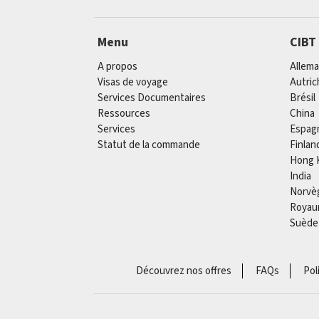
Menu
CIBT
A propos
Allem
Visas de voyage
Autric
Services Documentaires
Brésil
Ressources
China
Services
Espag
Statut de la commande
Finlan
Hong 
India
Norvè
Royau
Suède
Découvrez nos offres
FAQs
Pol