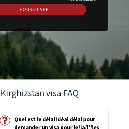
POURSUIVRE
Kirghizstan visa FAQ
Quel est le délai idéal délai pour
demander un visa pour le/la/l’/les