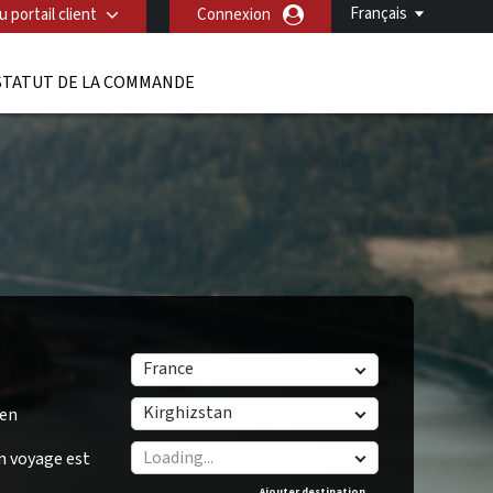
Français
 portail client
Connexion
STATUT DE LA COMMANDE
France
Kirghizstan
/en
n voyage est
Ajouter destination