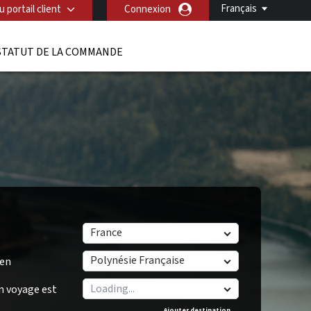
Français
 portail client
Connexion
STATUT DE LA COMMANDE
France
Polynésie Française
/en
n voyage est
Ajouter destination