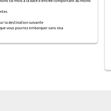
 moins six mois à la date d'entrée comportant au moins
antes
ur la destination suivante
 que vous pourrez embarquer sans visa