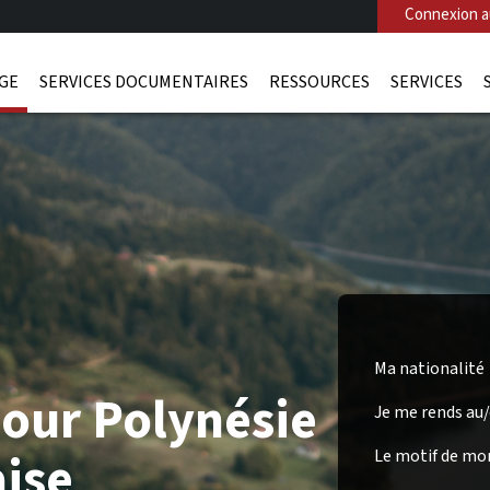
Connexion au
AGE
SERVICES DOCUMENTAIRES
RESSOURCES
SERVICES
Ma nationalité
pour Polynésie
Je me rends au
ise
Le motif de mo