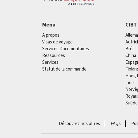
Menu
CIBT
A propos
Allem
Visas de voyage
Autric
Services Documentaires
Brésil
Ressources
China
Services
Espag
Statut de la commande
Finlan
Hong 
India
Norvè
Royau
Suède
Découvrez nos offres
FAQs
Pol