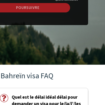
POURSUIVRE
Bahreïn visa FAQ
Quel est le délai idéal délai pour
demander un visa pour le/la/l’/les