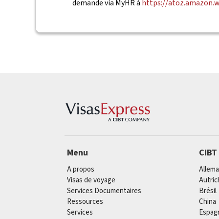
demande via MyHR à
https://atoz.amazon
Menu
CIBT
A propos
Allem
Visas de voyage
Autric
Services Documentaires
Brésil
Ressources
China
Services
Espag