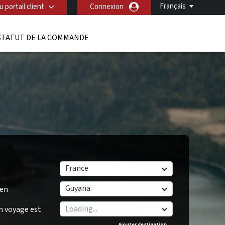
Français
 portail client
Connexion
STATUT DE LA COMMANDE
France
Guyana
/en
n voyage est
Ajouter destination