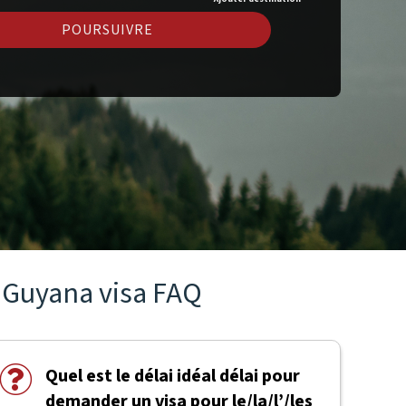
POURSUIVRE
Guyana visa FAQ
Quel est le délai idéal délai pour
demander un visa pour le/la/l’/les