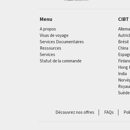
Menu
CIBT
A propos
Allem
Visas de voyage
Autric
Services Documentaires
Brésil
Ressources
China
Services
Espag
Statut de la commande
Finlan
Hong 
India
Norvè
Royau
Suède
Découvrez nos offres
FAQs
Pol