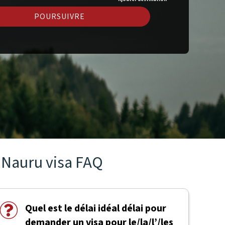
POURSUIVRE
Nauru visa FAQ
Quel est le délai idéal délai pour
demander un visa pour le/la/l’/les