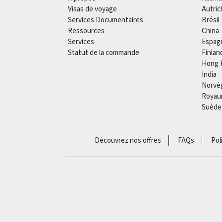
Visas de voyage
Autric
Services Documentaires
Brésil
Ressources
China
Services
Espag
Statut de la commande
Finlan
Hong 
India
Norvè
Royau
Suède
Découvrez nos offres
FAQs
Pol