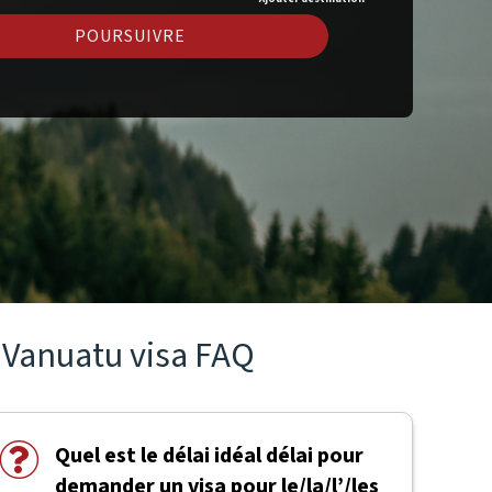
POURSUIVRE
Vanuatu visa FAQ
Quel est le délai idéal délai pour
demander un visa pour le/la/l’/les