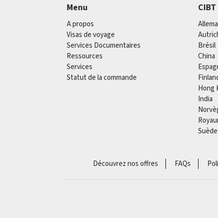
Menu
CIBT
A propos
Allem
Visas de voyage
Autric
Services Documentaires
Brésil
Ressources
China
Services
Espag
Statut de la commande
Finlan
Hong 
India
Norvè
Royau
Suède
Découvrez nos offres
FAQs
Pol