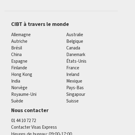
CIBT à travers le monde
Allemagne
Australie
Autriche
Belgique
Brésil
Canada
China
Danemark
Espagne
États-Unis
Finlande
France
Hong Kong
Ireland
India
Mexique
Norvège
Pays-Bas
Royaume-Uni
Singapour
Suède
Suisse
Nous contacter
01 44 10 72 72
Contacter Visas Express
Heures de bureau: 09:00-17:00