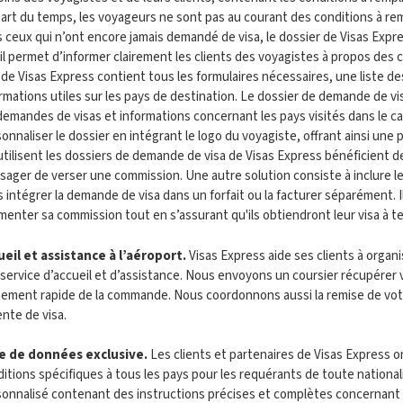
art du temps, les voyageurs ne sont pas au courant des conditions à remp
 ceux qui n’ont encore jamais demandé de visa, le dossier de Visas Expres
, il permet d’informer clairement les clients des voyagistes à propos de
 de Visas Express contient tous les formulaires nécessaires, une liste des
rmations utiles sur les pays de destination.
Le dossier de demande de vis
demandes de visas et informations concernant les pays visités dans le c
onnaliser le dossier en intégrant le logo du voyagiste, offrant ainsi une 
utilisent les dossiers de demande de visa de Visas Express bénéficient 
sager de verser une commission. Une autre solution consiste à inclure le
s intégrer la demande de visa dans un forfait ou la facturer séparément. 
enter sa commission tout en s’assurant qu'ils obtiendront leur visa à t
ueil et assistance à l’aéroport
.
Visas Express aide ses clients à organ
service d’accueil et d’assistance. Nous envoyons un coursier récupérer v
itement rapide de la commande. Nous coordonnons aussi la remise de vo
nte de visa.
e de données exclusive
.
Les clients et partenaires de Visas Express 
itions spécifiques à tous les pays pour les requérants de toute nationali
onnalisé contenant des instructions précises et complètes concernant 