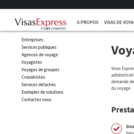
A PROPOS
VISAS DE VOY
Entreprises
Voy
Services publiques
Agences de voyage
Voyagistes
Visas Expre
Voyages de groupes
administrati
Croisiéristes
demande de 
Services détachés
du voyage.
Exemples de solutions
Contactez nous
Presta
Dos
beso