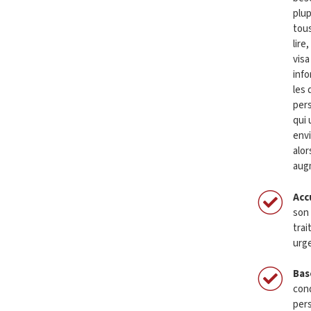
plup
tous
lire
visa
info
les 
pers
qui 
envi
alor
augm
Acc
son 
tra
urge
Bas
cond
pers