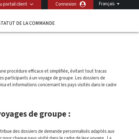
Français
 portail client
Connexion
STATUT DE LA COMMANDE
e procédure efficace et simplifiée, évitant tout tracas
les participants à un voyage de groupe. Les dossiers de
sa et informations concernant les pays visités dans le cadre
 voyages de groupe
:
stribue des dossiers de demande personnalisés adaptés aux
ir pour chaque pays visité dans le cadre de leur voyage.
La