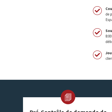
Cou
de p
Esp
Sou
8:00
déli
Jou
clie