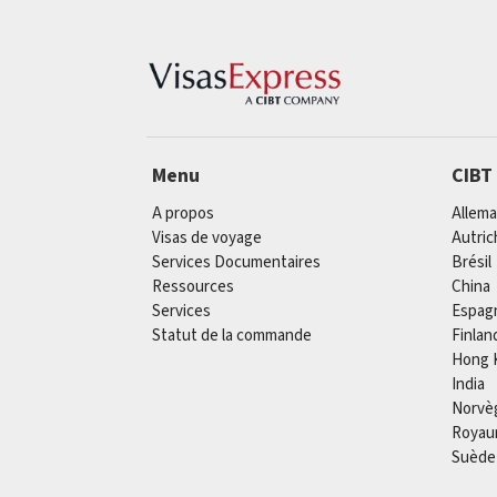
Menu
CIBT
A propos
Allem
Visas de voyage
Autric
Services Documentaires
Brésil
Ressources
China
Services
Espag
Statut de la commande
Finlan
Hong 
India
Norvè
Royau
Suède